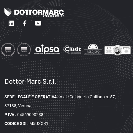
Dottor Marc S.r.l.
SEDE LEGALE E OPERATIVA
:
Viale Colonnello Galliano n. 57,
37138, Verona
P IVA :
04569090238
CODICE SDI :
M5UXCR1