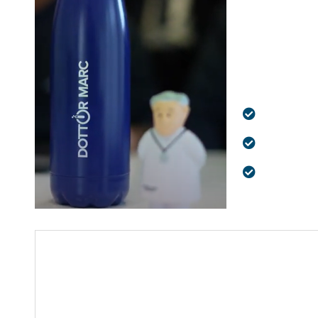
personalizzato,
conoscono a fo
I Nostri P
Simuliamo 
Forniamo a
Report chi
Cosa include un Web App & API Penetration T
Un Penetration Test include l'analisi della sicurezza d
identificando e valutando le vulnerabilità presenti. T