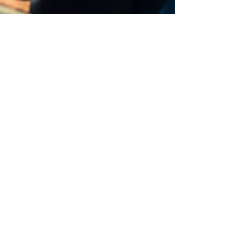
che sia troppo tardi
il punto d’ingresso preferito per attacchi
 il prossimo bersaglio: proteggi le tue
per identificare e risolvere le criticità prima che
azione della tua azienda
tua azienda. Il nostro team di esperti esamina
zione per rilevare falle di sicurezza, sfruttare
tigare i rischi.