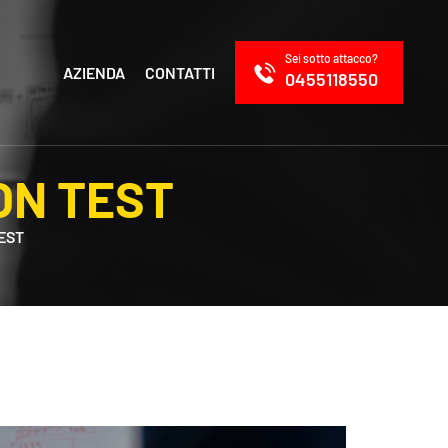
Sei sotto attacco?
AZIENDA
CONTATTI
0455118550
ON TEST
EST