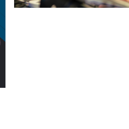
Proteggi le tue Web App prima 
Le vulnerabilità nelle Web Application possono diventare 
informatici devastanti. Non lasciare che la tua azienda sia
applicazioni e API con un Penetration Test mirato, pensato 
vengano sfruttate.
Proteggi i tuoi dati e la reput
Un solo punto debole può compromettere l'integrità della 
ogni linea di codice e ogni configurazione della tua applica
possibili vulnerabilità e fornire soluzioni immediate per mi