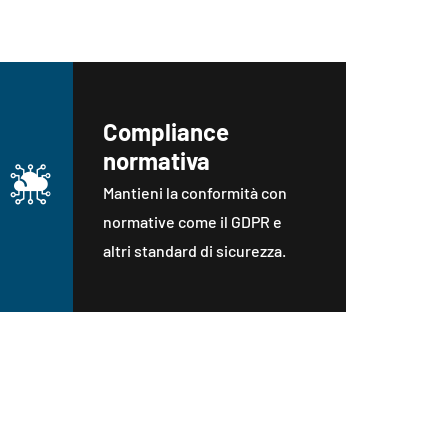
e tue Web App e API?
Compliance
normativa
Mantieni la conformità con
normative come il GDPR e
altri standard di sicurezza.
scegliere noi?
o un approccio dettagliato e