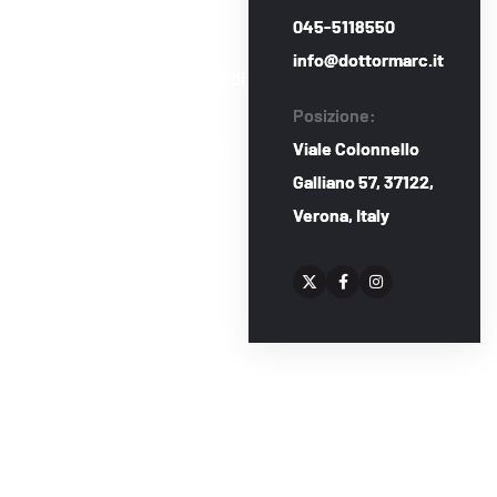
reciproca
045-5118550
info@dottormarc.it
Siamo sempre alla ricerca di
talenti appassionati e
Posizione:
Viale Colonnello
motivati per far crescere il
Galliano 57,
37122,
nostro team.
Verona, Italy
Se sei alla ricerca di un
ambiente dinamico e
stimolante, dove
l’innovazione e la crescita
personale sono al centro di
tutto, Dottor Marc è il posto
giusto per te.