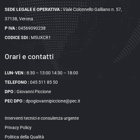
SEDE LEGALE E OPERATIVA
:
Viale Colonnello Galliano n. 57,
37138, Verona
P IVA :
04569090238
CODICE SDI :
M5UXCR1
Orari e contatti
LUN-VEN :
8:30 – 13:00 14:30 – 18:00
TELEFONO :
045 511 85 50
DPO :
Giovanni Piccione
PEC DPO :
dpogiovannipiccione@pec.it
Interventi tecnici e consulenza urgente
Privacy Policy
Politica della Qualità