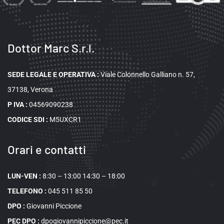
Dottor Marc S.r.l.
SEDE LEGALE E OPERATIVA
:
Viale Colonnello Galliano n. 57,
37138, Verona
P IVA :
04569090238
CODICE SDI :
M5UXCR1
Orari e contatti
LUN-VEN :
8:30 – 13:00 14:30 – 18:00
TELEFONO :
045 511 85 50
DPO :
Giovanni Piccione
PEC DPO :
dpogiovannipiccione@pec.it