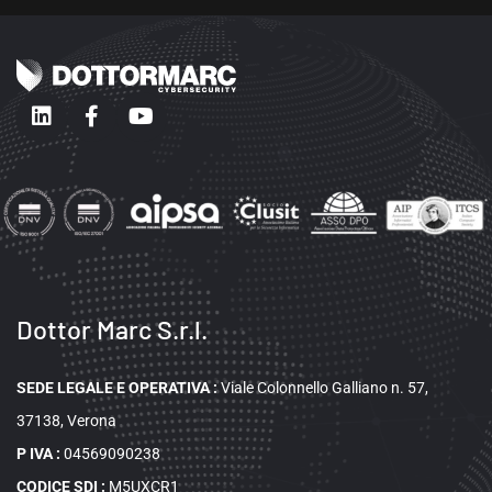
Dottor Marc S.r.l.
SEDE LEGALE E OPERATIVA
:
Viale Colonnello Galliano n. 57,
37138, Verona
P IVA :
04569090238
CODICE SDI :
M5UXCR1