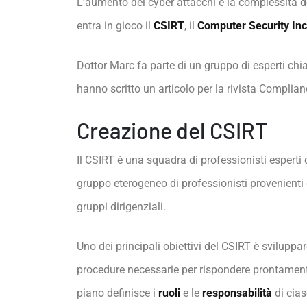
L’aumento dei cyber attacchi e la complessità de
entra in gioco il
CSIRT
, il
Computer Security In
Dottor Marc fa parte di un gruppo di esperti ch
hanno scritto un articolo per la rivista Complian
Creazione del CSIRT
Il CSIRT è una squadra di professionisti esperti
gruppo eterogeneo di professionisti provenienti da
gruppi dirigenziali.
Uno dei principali obiettivi del CSIRT è svilupp
procedure necessarie per rispondere prontamente 
piano definisce i
ruoli
e le
responsabilità
di cia