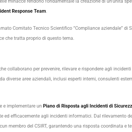
lle minacce rendono fondamentale la creazione di un’unità specia
cident Response Team
.
iamato Comitato Tecnico Scientifico “Compliance aziendale” di 
ce che tratta proprio di questo tema.
 che collaborano per prevenire, rilevare e rispondere agli inciden
 diverse aree aziendali, inclusi esperti interni, consulenti esterni
are e implementare un
Piano di Risposta agli Incidenti di Sicurez
ed efficacemente agli incidenti informatici. Dal rilevamento dell
scun membro del CSIRT, garantendo una risposta coordinata e t