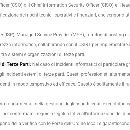
Officer (CSO) o il Chief Information Security Officer (CISO) è il lea
ficazione dei rischi tecnici, operativi e finanziari, che vengono util
der (ISP), Managed Service Provider (MSP), fornitori di hosting e
ezza informatica, collaborando con il CSIRT per implementare cont
tra sistemi e organizzazioni di terze parti.
 di Terze Parti:
Nel caso di incidenti informatici di particolare 
i incidenti esterni di terze parti. Questi professionisti altament
incidenti in modo tempestivo ed efficace. Questo è solitamente il 
ono fondamentali nella gestione degli aspetti legali e regolatori co
per confermare i requisiti legali relativi all’informazione dei dipe
pano della verifica con le Forze dell’Ordine locali e garantiscono 