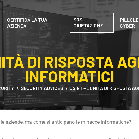
SOS
CERTIFICA LA TUA
PILLOLE
CRIPTAZIONE
AZIENDA
CYBER
NITÀ DI RISPOSTA AG
INFORMATICI
CURITY
SECURITY ADVICES
CSIRT – L'UNITÀ DI RISPOSTA AG
te le aziende, ma come si anticipano le minacce informatiche?